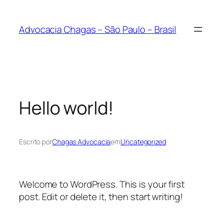
Pular
para
Advocacia Chagas – São Paulo – Brasil
o
conteúdo
Hello world!
Escrito por
Chagas Advocacia
em
Uncategorized
Welcome to WordPress. This is your first
post. Edit or delete it, then start writing!